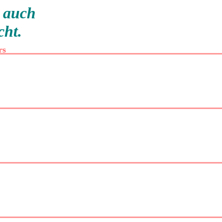
e auch
cht.
rs