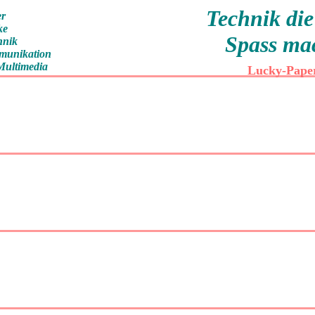
Technik di
r
ke
Spass ma
hnik
munikation
Multimedia
Lucky-Pape